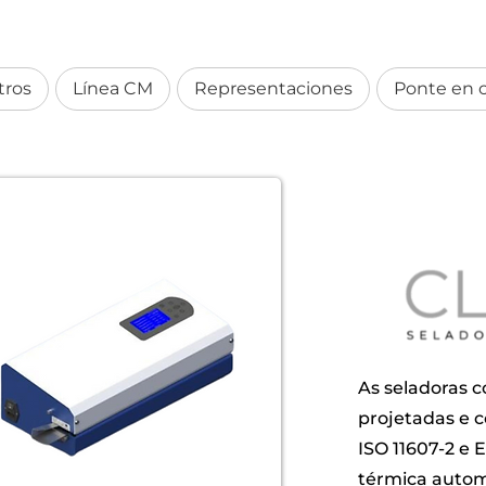
tros
Línea CM
Representaciones
Ponte en 
As seladoras c
projetadas e 
ISO 11607-2 e 
térmica autom