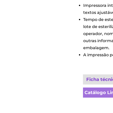
Impressora int
textos ajustáv
Tempo de ester
lote de esteril
operador, no
outras inform
embalagem.
A impressão po
Ficha técni
Catálogo L