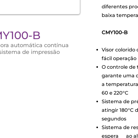
diferentes pro
baixa tempera
Y100 -B
CMY100 -B
ora automática contínua
Visor colorido
sistema de impressão
fácil operação
O controle de
garante uma di
a temperatura
60 e 220°C
Sistema de pr
atingir 180°C
segundos
Sistema de re
espera ao alt