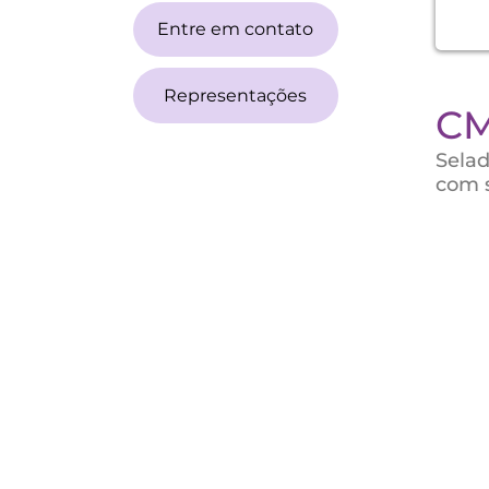
Entre em contato
Representações
CM
Selad
com 