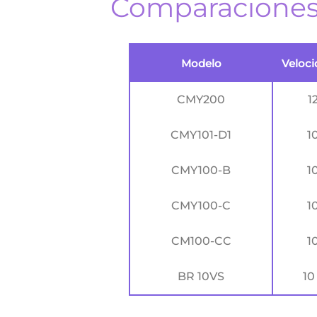
Comparacione
Modelo
Veloc
CMY200
1
CMY1 01-D1
1
CMY100 -B
1
CMY100 -C
1
CM100 -C C
1
BR 10VS
10