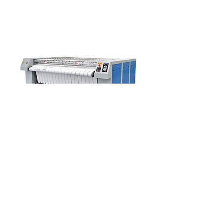
Calandres à rouleaux
Fers à lisser

Les repasseuses plates Sea-lion YZ 
offrent une finition nette et supérieure 
aux draps plats.  Les cintreuses sont 
construites selon des tolérances serrées 
pour garantir des performances 