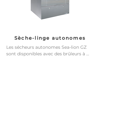
Sèche-linge autonomes
Les sécheurs autonomes Sea-lion GZ 
sont disponibles avec des brûleurs à 
gaz, des brûleurs à vapeur ou des 
éléments chauffants électriques. 
Conçus pour équilibrer le flux d'air 
(CFM) et le transfert de chaleur, ils 
assurent un séchage optimal. Ils sont 
dotés de paniers en acier inoxydable 
perforés avec des alvéoles, qui 
empêchent les enchevêtrements, et de 
panneaux extérieurs en acier inoxydable 
résistant à la corrosion. Les modèles 
sont disponibles dans des capacités de 
55, 110 et 225 livres.