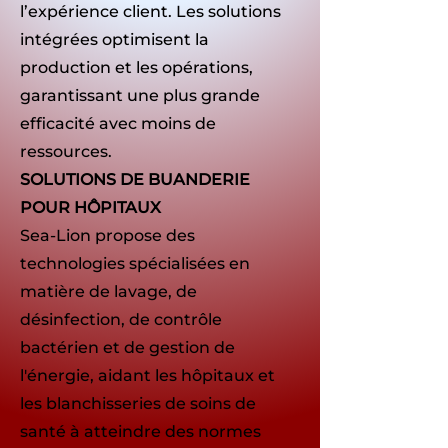
l’expérience client. Les solutions
intégrées optimisent la
production et les opérations,
garantissant une plus grande
efficacité avec moins de
ressources.
SOLUTIONS DE BUANDERIE
POUR HÔPITAUX
Sea-Lion propose des
technologies spécialisées en
matière de lavage, de
désinfection, de contrôle
bactérien et de gestion de
l'énergie, aidant les hôpitaux et
les blanchisseries de soins de
santé à atteindre des normes