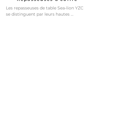
Les repasseuses de table Sea-lion YZC 
se distinguent par leurs hautes 
performances, grâce à la structure 
précise du système à double table, aux 
ressorts et au feutre résistant à la 
chaleur, qui garantissent une élasticité 
adéquate des rouleaux et un 
amortissement efficace pour un 
contact maximal avec la surface de la 
table. Ils sont idéaux pour le traitement 
des draps, de la literie, des housses de 
couette, des couvre-lits et d'autres gros 
articles.

Disponible en configurations à 2 et 3 
rouleaux, avec des vitesses allant 
jusqu'à 50 mètres par minute.

Disponible en configurations à 2 et 3 
rouleaux avec des vitesses allant jusqu'à 
50 mètres par minute.