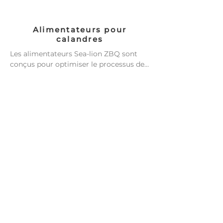
Alimentateurs pour
calandres
Les alimentateurs Sea-lion ZBQ sont 
conçus pour optimiser le processus de 
préparation des vêtements et des 
tissus, garantissant un positionnement 
précis et efficace sur les repasseuses 
industrielles. Disponibles en modèles à 
trois et quatre stations, ils offrent un 
mode manuel pour la manipulation de 
pièces plus petites ou volumineuses. Le 
système de vide à haute efficacité 
maintient le matériau à plat et aligné 
contre les bandes, garantissant un bord 
d'attaque uniforme pour une finition 
parfaite. De plus, il existe la possibilité 
d'utiliser un système de rail aérien 
intelligent, qui rationalise encore 
davantage le flux de travail.
