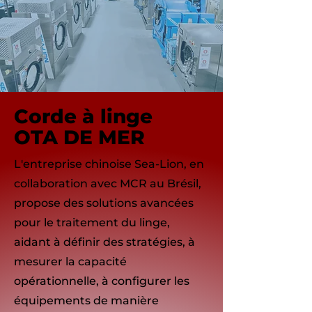
Corde à linge
OTA DE MER
L'entreprise chinoise Sea-Lion, en
collaboration avec MCR au Brésil,
propose des solutions avancées
pour le traitement du linge,
aidant à définir des stratégies, à
mesurer la capacité
opérationnelle, à configurer les
équipements de manière