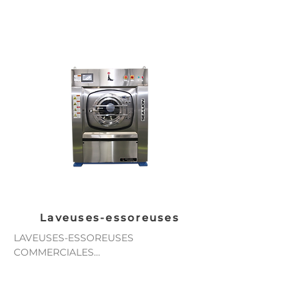
Laveuses-essoreuses
LAVEUSES-ESSOREUSES 
COMMERCIALES

Les laveuses-essoreuses stationnaires à 
montage souple Sea-lion XGQ-F 
combinent économie et hautes 