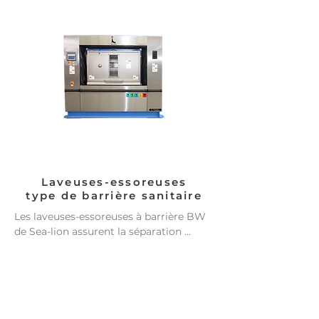
ainsi les problèmes de lavage causés 
par une charge excessive ou 
insuffisante.
Laveuses-essoreuses
type de barrière sanitaire
Les laveuses-essoreuses à barrière BW 
de Sea-lion assurent la séparation 
nécessaire entre les zones sales et 
propres du linge grâce à leur structure 
entièrement fermée et à leur joint 
protecteur. Le linge est chargé du côté 
sale et déchargé du côté propre après 