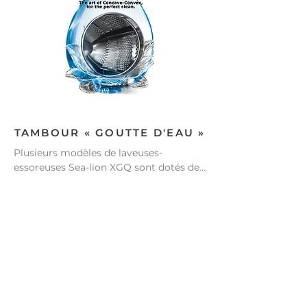
TAMBOUR « GOUTTE D'EAU »
Plusieurs modèles de laveuses-
essoreuses Sea-lion XGQ sont dotés de 
la conception brevetée du tambour 
« Water Droplet ». Ce modèle de 
perforation innovant réduit les accrocs 
et l’agglutination lors de l’extraction et 
crée une surface de lavage 
extrêmement lisse qui offre une action 
mécanique supérieure. L'option est 
disponible sur les modèles d'une 
capacité de 55, 110, 175 et 225 livres.