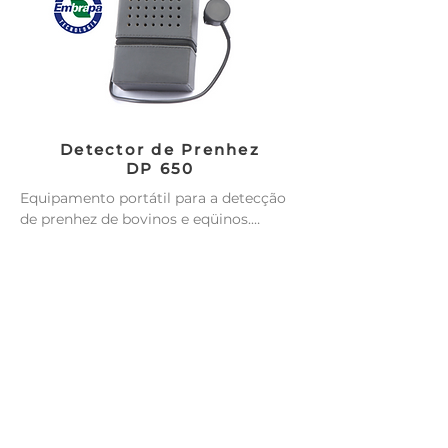
Detector de Prenhez
DP 650
Equipamento portátil para a detecção 
de prenhez de bovinos e eqüinos.

– Possibilita a ausculta do pulso do 
embrião assim como a vascularização 
do útero.

– Permite diagnosticar a prenhez em 
eqüinos com 20 dias de gestação e em 
bovinos com 30 dias, auxiliando na 
tomada de decisão para o manejo dos 
animais.

– Diagnóstico rápido, seguro para os 