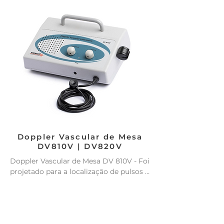
Modelo portátil.

– Bolsa Protetora com compartimento 
para o Transdutor.

Registro ANVISA nº 80257089006
Registro ANVISA: ISENTO – Uso 
Veterinário
Doppler Vascular de Mesa
DV810V | DV820V
Doppler Vascular de Mesa DV 810V - Foi 
projetado para a localização de pulsos 
arteriais e venosos com grande 
facilidade, utilizando um transdutor 
com frequência de 10Mhz e altíssimo 
nível de sensibilidade.
