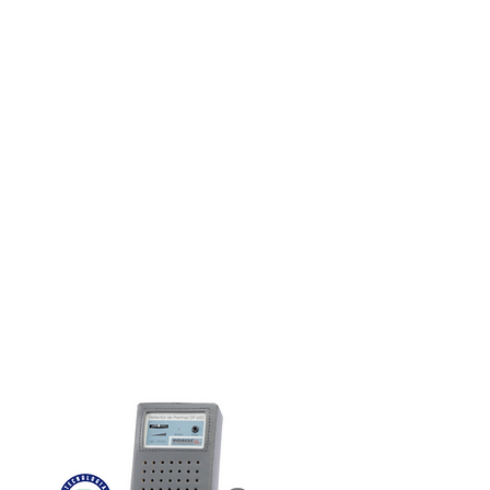
com baixo consumo de energia.

– Utilizado em veterinária.

– Preciso na medição da pressão 
Sua bolsa de transporte pode 
arterial.

acondicionar todos acessórios.

Características:

Aplicações:

– Modelo de Mesa.

– Utilizado em veterinária.

– Alça para transporte.

– Preciso na medição da pressão 
– Gabinete plástico em ABS.

arterial.

– Alimentação: 100-220 Vac.

– Controle de volume e tonalidade.

Características:

– Suporte para fixação do transdutor.

– Modelo de Bolso.

Registro ANVISA: ISENTO – Uso 
– Gabinete Plástico em ABS.

Veterinário
– Indicação de Bateria Fraca.

– Saída para Fone de Ouvido.

– Controle Liga/Desliga e Volume.

– Alimentação com 1 bateria de 9V.