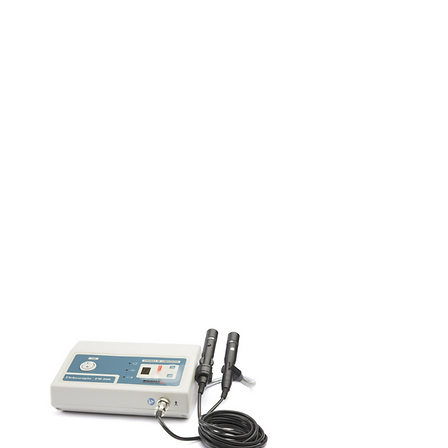
animais e de fácil operação.

– Tecnologia altamente confiável, com 
um nível de acerto próximo a 100%.

 Tem toda a praticidade de um 
equipamento portátil, tendo em sua 
bolsa um compartimento que permite 
o armazenamento do transdutor, 
protegendo-o e facilitando o 
transporte.

Informações e Estudo do Detector de 
Prenhez DP 650 avaliado pela Embrapa.