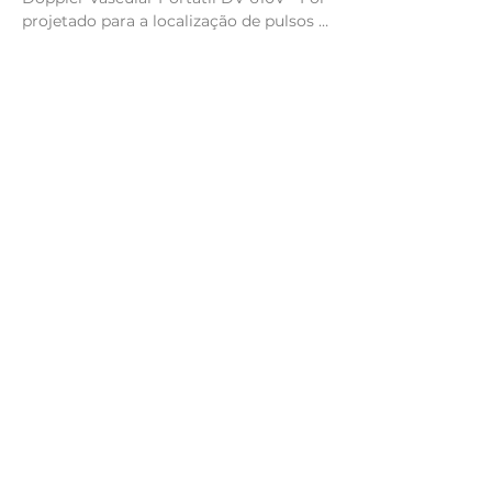
projetado para a localização de pulsos 
arteriais e venosos com grande 
facilidade, utilizando um transdutor 
com frequência de 10Mhz e altíssimo 
nível de sensibilidade.

Prático, robusto e com baixo consumo 
de energia.

Acompanha bolsa  com  
compartimento  que  permite  guardar 
seu transdutor, protegendo-o e 
facilitando o transporte.

Aplicações:

– Utilizado em veterinária.

– Preciso na medição da pressão 
arterial.

Características:
