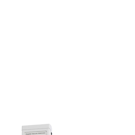
Apresenta uma melhoria acústica e 
uma maior potência de áudio, 
resultando em uma ótima qualidade de 
ausculta.

É ideal para centros cirúrgicos onde 
não há necessidade de deslocamento 
do equipamento, prevenindo também 
eventuais manutenções.

Aplicações:

– Utilizado em veterinária.

– Preciso na medição da pressão 
arterial.

Características:

– Modelo de Mesa.

– Alça para transporte.

– Gabinete plástico em ABS.

– Alimentação: 100-220 Vac.
