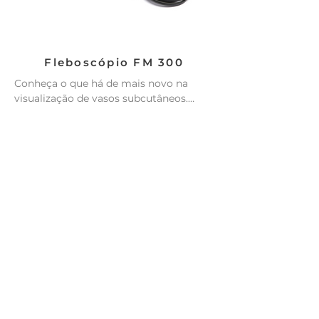
Fleboscópio FM 300
Conheça o que há de mais novo na 
visualização de vasos subcutâneos.

Desenvolvido para auxiliar no exame de 
pacientes com patologia varicosa, 
facilitando a localização e mapeamento 
pré-operatório de micro varizes 
associada às teleangiectasias dos 
membros inferiores.

Atende às normas técnicas:

• ABNT NBR IEC 60601-1:2010 + EM1:2016

• ABNT NBR IEC 60601-1-2:2017

• ABNT NBR IEC 60601-1-6:2011

• ABNT NBR IEC 60601-1-9:2010 + 