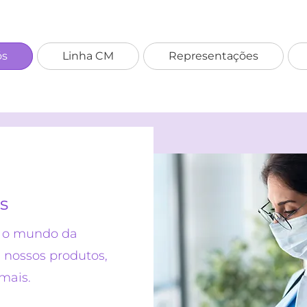
ós
Linha CM
Representações
s
e o mundo da
e nossos produtos,
mais.