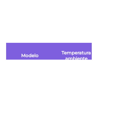
Temperatura
Modelo
ambiente
LZ/CM-60T
5°C~40°C
LZ/CM-100B
5°C~40°C
LZ/CM-100D
5°C~40°C